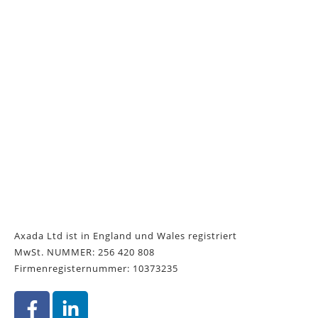
Axada Ltd ist in England und Wales registriert
MwSt. NUMMER: 256 420 808
Firmenregisternummer: 10373235
F
L
a
i