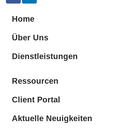
c
n
e
k
Home
b
e
o
d
o
i
Über Uns
k
n
-
-
Dienstleistungen
f
i
n
Ressourcen
Client Portal
Aktuelle Neuigkeiten